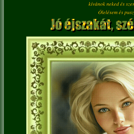
kívánok neked és szer
Ölelésem és pusz