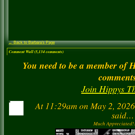
← Back to Barbara's Page
Comment Wall (5,134 comments)
You need to be a member of 
comment
Join Hippys T
At 11:29am on May 2, 202
said…
Much Appreciated!