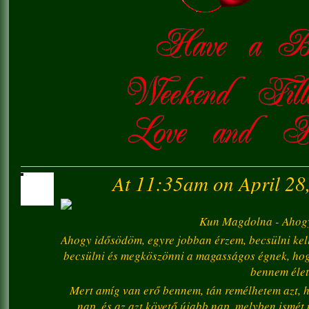
At 11:35am on April 28
Kun Magdolna - Ahog
Ahogy idősödöm, egyre jobban érzem, becsülni ke
becsülni és megköszönni a magasságos égnek, hog
bennem élet
Mert amíg van erő bennem, tán remélhetem azt, h
nap, és az azt követő újabb nap, melyben ismét