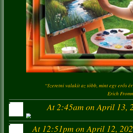
“Szeretni valakit az több, mint egy erős érz
Erich From
At 2:45am on April 13, 
At 12:51pm on April 12, 20