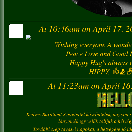
At 10:46am on April 17, 
Wishing everyone A wonder
Peace Love and Good He
Happy Hug's always wi
HIPPY, 👍🫂✌️
At 11:23am on April 16
Kedves Barátom! Szeretettel köszöntelek, nagyon s
lányomék így velük töltjük a hétvég
További szép tavaszi napokat, a hétvégére jó id