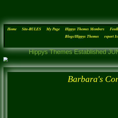
Home
Site-RULES
My Page
Hippys Themes Members
Feed
Blogs/Hippys Themes
report I
Hippys Themes Established JUN
Barbara's Co