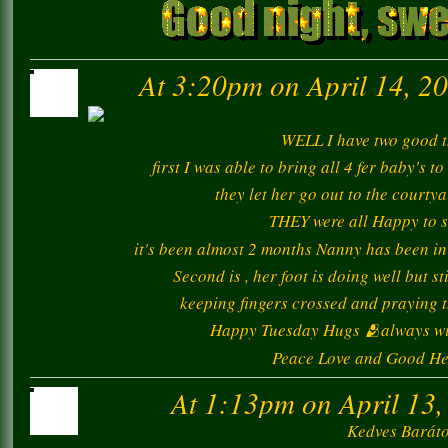
At 3:20pm on April 14, 2
WELL I have two good t
first I was able to bring all 4 fer baby'
they let her go out to the courtya
THEY were all Happy to s
it's been almost 2 months Nanny has been in h
Second is , her foot is doing well but st
keeping fingers crossed and praying they 
Happy Tuesday Hugs 🫂always with 
Peace Love and Good Heal
At 1:13pm on April 13,
Kedves Barát