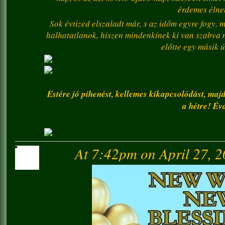
érdemes élne
Sok évtized elszaladt már, s az időm egyre fogy, 
halhatatlanok, hiszen mindenkinek ki van szabva m
előtte egy másik ú
Estére jó pihenést, kellemes kikapcsolódást, maj
a hétre! Év
At 7:42pm on April 27, 