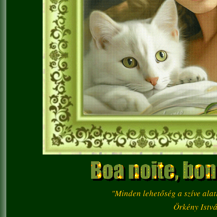
"Minden lehetőség a szíve alat
Örkény Istv