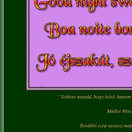
" Sohase mondd, hogy késő, hanem az
Müller Péte
További szép tavaszi na